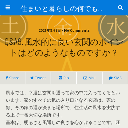
住まいと暮らしの何でも相談窓口
2021年8月3日 • No Comments
Q&A9. 風水的に良い玄関のポイン
トはどのようなものですか？
Share
Tweet
Pin
Mail
SMS
風水では、幸運は玄関を通って家の中に入ってくるとい
います。家のすべての気の入り口となる玄関は、家の
顔、その家の運が決まる場所で、住生活の風水を実践す
る上で一番大切な場所です。
基本は、明るさと風通しの良さを心がけることです。旺